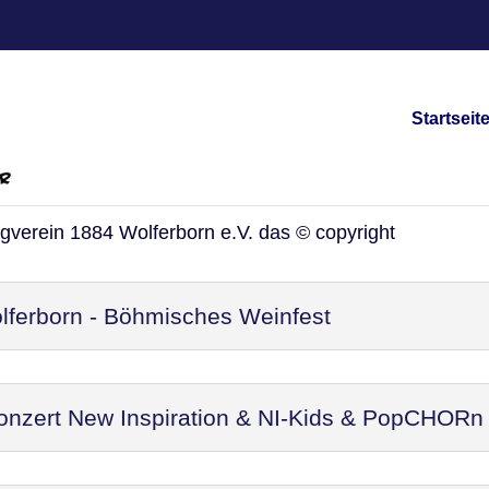
Startseit
vents/Veranstaltungen
ngverein 1884 Wolferborn e.V. das © copyright
ferborn - Böhmisches Weinfest
Konzert New Inspiration & NI-Kids & PopCHORn