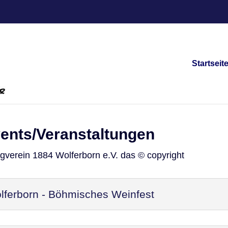
Startseit
vents/Veranstaltungen
ngverein 1884 Wolferborn e.V. das © copyright
ferborn - Böhmisches Weinfest