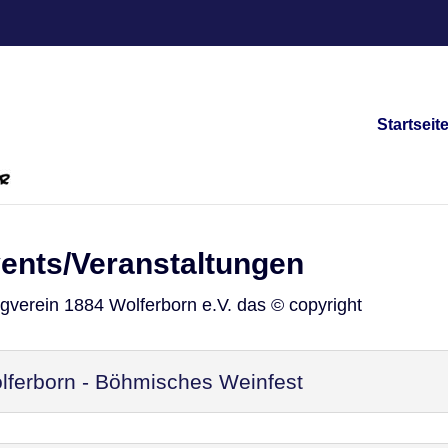
Startseit
vents/Veranstaltungen
ngverein 1884 Wolferborn e.V. das © copyright
ferborn - Böhmisches Weinfest