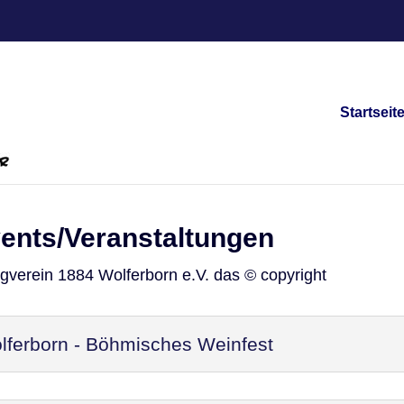
Startseit
vents/Veranstaltungen
ngverein 1884 Wolferborn e.V. das © copyright
ferborn - Böhmisches Weinfest