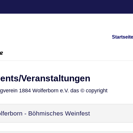
Startseit
vents/Veranstaltungen
ngverein 1884 Wolferborn e.V. das © copyright
ferborn - Böhmisches Weinfest