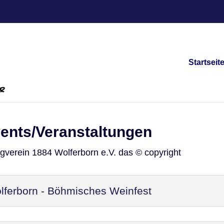
Startseit
vents/Veranstaltungen
ngverein 1884 Wolferborn e.V. das © copyright
ferborn - Böhmisches Weinfest