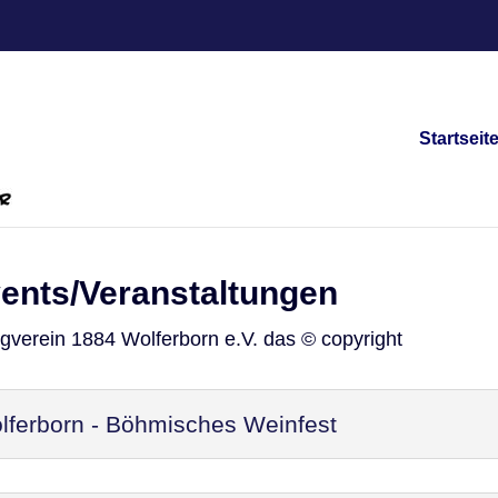
Startseit
vents/Veranstaltungen
ngverein 1884 Wolferborn e.V. das © copyright
ferborn - Böhmisches Weinfest