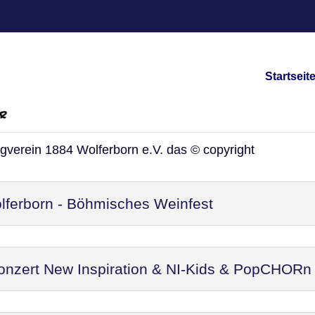
Startseit
vents/Veranstaltungen
ngverein 1884 Wolferborn e.V. das © copyright
ferborn - Böhmisches Weinfest
Konzert New Inspiration & NI-Kids & PopCHORn