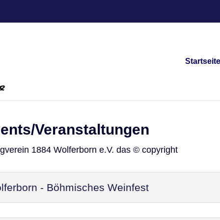
Startseit
vents/Veranstaltungen
ngverein 1884 Wolferborn e.V. das © copyright
ferborn - Böhmisches Weinfest