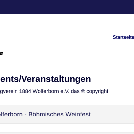
Startseit
vents/Veranstaltungen
ngverein 1884 Wolferborn e.V. das © copyright
ferborn - Böhmisches Weinfest