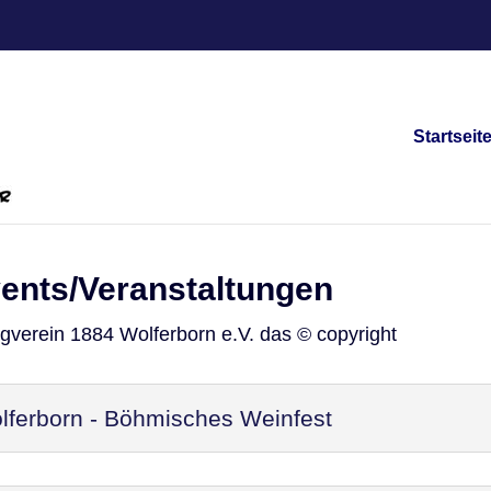
Startseit
vents/Veranstaltungen
ngverein 1884 Wolferborn e.V. das © copyright
ferborn - Böhmisches Weinfest