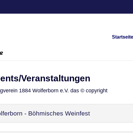
Startseit
vents/Veranstaltungen
ngverein 1884 Wolferborn e.V. das © copyright
ferborn - Böhmisches Weinfest