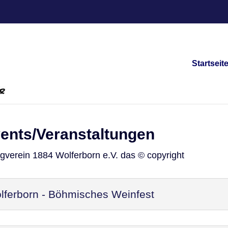
Startseit
vents/Veranstaltungen
ngverein 1884 Wolferborn e.V. das © copyright
ferborn - Böhmisches Weinfest