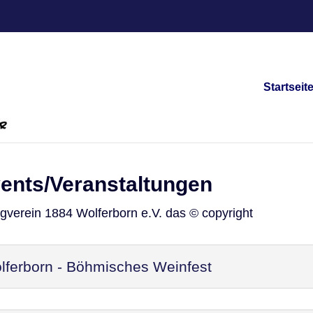
Startseit
vents/Veranstaltungen
ngverein 1884 Wolferborn e.V. das © copyright
ferborn - Böhmisches Weinfest