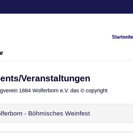
Startseit
vents/Veranstaltungen
ngverein 1884 Wolferborn e.V. das © copyright
ferborn - Böhmisches Weinfest